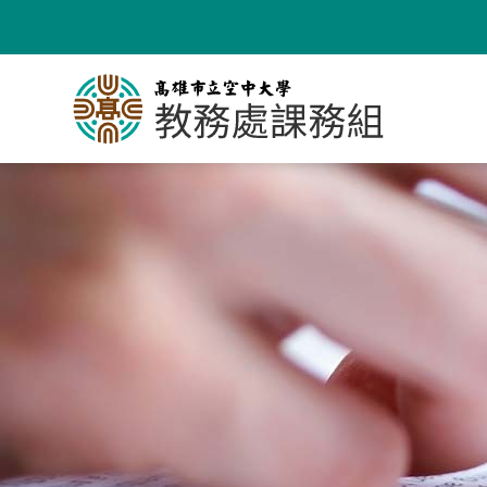
跳
到
主
要
內
容