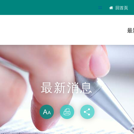
:::
回首頁
最
最新消息
略過字型切換
放大
列印
分享