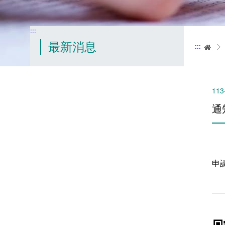
:::
最新消息
:::
首
113
通
申