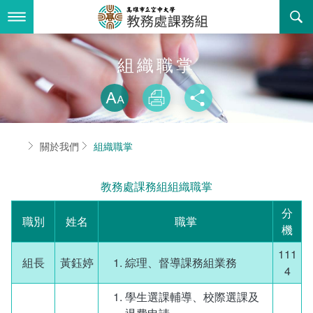
跳
到
主
要
內
最新消息
組織職掌
容
略過字型切換
關於我們
放大
列印
分享
業務服務
組織職掌
首頁
關於我們
組織職掌
書表下載
聯絡資訊
法令規章
教務處課務組組織職掌
回空大首頁
活動花絮
學期課程相關資訊
分
職別
姓名
職掌
諮詢信箱
學系/中心 課程列表
機
111
課程大綱查詢
組長
黃鈺婷
綜理、督導課務組業務
4
課程授課教材查詢
學生選課輔導、校際選課及