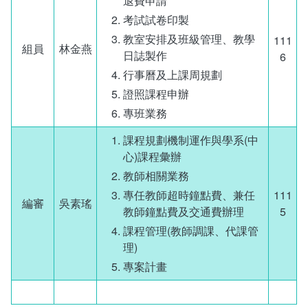
退費申請
常見問答
考試試卷印製
教室安排及班級管理、教學
111
相關連結
組員
林金燕
日誌製作
6
行事曆及上課周規劃
證照課程申辦
專班業務
課程規劃機制運作與學系(中
心)課程彙辦
教師相關業務
專任教師超時鐘點費、兼任
111
編審
吳素瑤
教師鐘點費及交通費辦理
5
課程管理(教師調課、代課管
理)
專案計畫