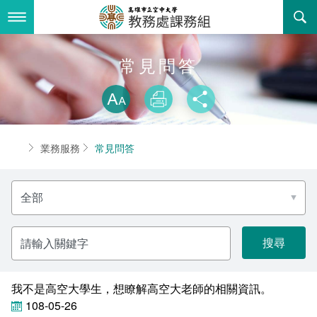
跳
到
主
要
內
最新消息
常見問答
容
略過字型切換
關於我們
放大
列印
分享
業務服務
組織職掌
首頁
業務服務
常見問答
書表下載
聯絡資訊
法令規章
選
回空大首頁
活動花絮
學期課程相關資訊
擇
分
類
諮詢信箱
學系/中心 課程列表
關
鍵
字
課程大綱查詢
我不是高空大學生，想瞭解高空大老師的相關資訊。
課程授課教材查詢
108-05-26