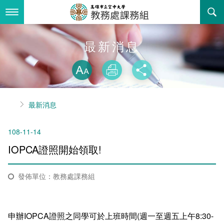
跳
到
主
要
內
最新消息
最新消息
容
略過字型切換
關於我們
放大
列印
分享
業務服務
組織職掌
首頁
最新消息
書表下載
聯絡資訊
法令規章
108-11-14
回空大首頁
活動花絮
學期課程相關資訊
IOPCA證照開始領取!
諮詢信箱
學系/中心 課程列表
發佈單位：教務處課務組
課程大綱查詢
課程授課教材查詢
申辦IOPCA證照之同學可於上班時間(週一至週五上午8:30-