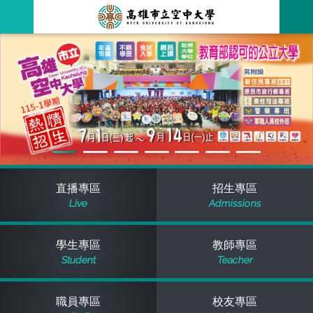
跳
到
主
最新消息
要
內
容
關於本校
全部公告
行政單位
教務公告
空大簡介
學術單位
學系公告
本校位置
行政單位簡介
立案證明
直播專區
招生專區
Live
Admissions
主題網站
行政公告
空大校刊
我們的校長
學術單位簡介
空大校史
學生專區
教師專區
校務資訊
活動研習
資訊圖像化專區
校長室
通識教育中心
其他好站
空大有利的學習條件
Student
Teacher
招標徵才
校內分機(pdf)
教務處註冊組
工商管理學系
國內外開放課程
招生資訊
組織架構
EN
職員專區
校友專區