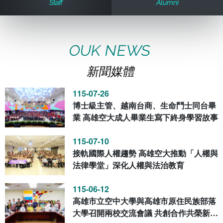
Staff
Alumni
歷史訊息
活動花絮
教務處課務組
法律學系
資訊相關法規
在學資訊
環境設備
新生報名
新聞媒體專區
影音資訊
學習指導中心
大眾傳播學系
校內系統
校務系統
OUK NEWS
新聞媒體
校園行事曆
輔導處
外國語文學系
問卷調查
課程大綱
資訊服務線上報修系統
115-07-26
報名系統
研發處
文化藝術學系
法令規章
網路選課
消耗品申請
博士級主管、越南台商、生命鬥士同台畢
業 高雄空大成人畢業生寫下終身學習故事
秘書處事務組
科技管理學系
書表下載
線上報名
網路教學 3.0 (111-2學期啟用)
會計預警及請購系統
115-07-10
接軌國際人權趨勢 高雄空大推動「人權與
秘書處出納組
健康管理與促進學系
政府公開資訊
線上報名查詢
校園行事曆
教室‧會議室預約系統
法律學堂」深化人權與法治教育
秘書處文書組
常見問答
線上報修最新消息
115-06-12
高雄市立空中大學與高雄市原住民族部落
教學媒體處
意見信箱
大學召開兩校交流會議 共創合作共榮新篇