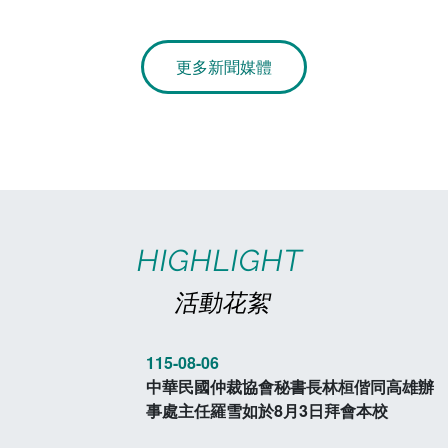
章
電算中心
影音資訊
各單位意見信箱
更多新聞媒體
圖書館
教師意見信箱
會計室
諮詢信箱
人事室
諮詢信箱進度查詢
HIGHLIGHT
活動花絮
115-08-06
中華民國仲裁協會秘書長林桓偕同高雄辦
事處主任羅雪如於8月3日拜會本校