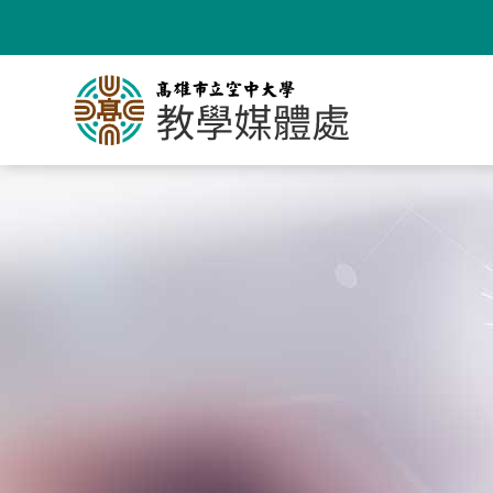
跳
到
主
要
內
容