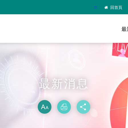
:::
回首頁
最
最新消息
略過字型切換
放大
列印
分享