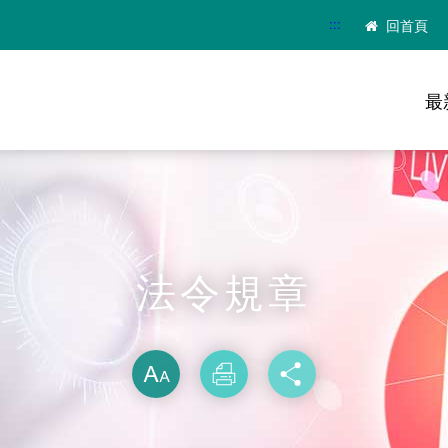
:::
回首頁
最
法令規章
略過字型切換
放大
列印
分享