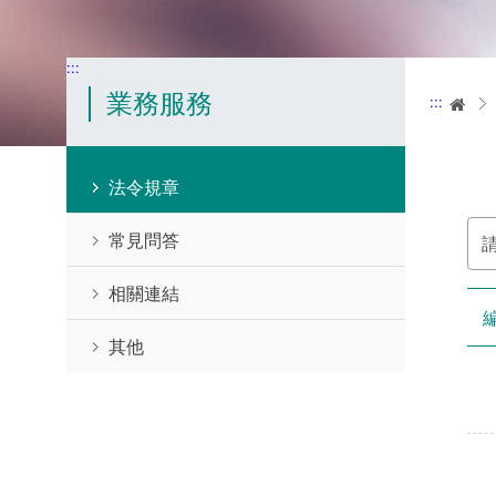
:::
業務服務
:::
首
法令規章
請
常見問答
輸
入
關
相關連結
鍵
字
其他