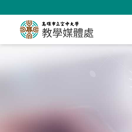
跳
到
主
要
內
容