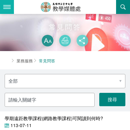
跳
到
主
要
內
最新消息
常見問答
容
略過字型切換
關於我們
放大
列印
分享
業務服務
關於教學媒體處
首頁
業務服務
常見問答
書表下載
組織職掌
法令規章
選
回空大首頁
聯絡資訊
常見問答
擇
分
類
活動花絮
相關連結
關
鍵
字
諮詢信箱
其他
學期遠距教學課程(網路教學課程)可閱讀到何時?
113-07-11