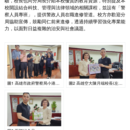
驗，校長也向分局長介紹本校優質的教育資源，特別提及本
校開設結合科技、管理與法律領域的相關課程，並設有「警
察人員專班」，提供警政人員在職進修管道。校方亦歡迎分
局協助宣傳，鼓勵同仁前來進修，透過持續學習強化專業能
力，以面對日益複雜的治安與社會議題。
圖1 高雄市政府警察局小港分局分局長江慶斌(左3)率領轄區同仁蒞校拜會
圖2 高雄空大陳月端校長(左)致贈紀念品予小港分局江慶斌分局長(右)