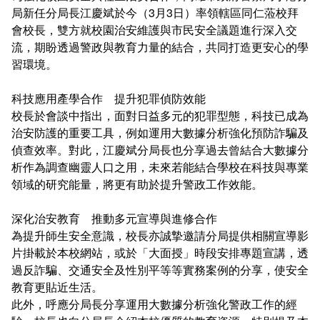
局新任分局長江慶斌於今（3月3日）率領轄區同仁蒞校拜
會校長，雙方就校園治安維護與市民安全議題進行深入交
流，期盼透過警政與教育力量的結合，共同打造更安心的學
習環境。
科技應用產學合作 提升犯罪偵防效能
校長於會談中指出，面對日益多元的犯罪型態，科技已成為
治安防護的重要工具，例如運用大數據分析強化預防詐騙及
偵查效率。對此，江慶斌分局長也分享過去曾結合大數據分
析作為調查幽靈人口之用，未來若能結合學校在科技與專業
領域的研究能量，將更有助於提升警政工作效能。
深化治安教育 推動多元宣導與進修合作
為提升師生安全意識，校長亦誠摯邀請分局提供相關宣導影
片掛載於本校網站，或於「大面授」時段安排專題宣講，透
過反詐騙、交通安全及性別平等等實務案例的分享，使安全
教育更貼近生活。
此外，呼應分局長分享運用大數據分析強化警政工作的經