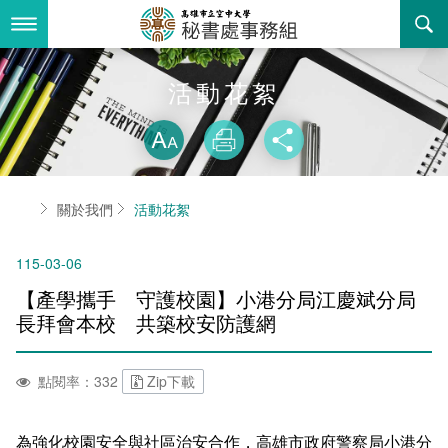
跳
到
主
要
內
最新消息
活動花絮
容
略過字型切換
關於我們
放大
列印
分享
業務服務
組織職掌
首頁
關於我們
活動花絮
書表下載
聯絡資訊
法令規章
115-03-06
回空大首頁
活動花絮
遊說資訊專區
【產學攜手 守護校園】小港分局江慶斌分局
諮詢信箱
常見問答
長拜會本校 共築校安防護網
相關連結
點閱率：332
Zip下載
為強化校園安全與社區治安合作，高雄市政府警察局小港分