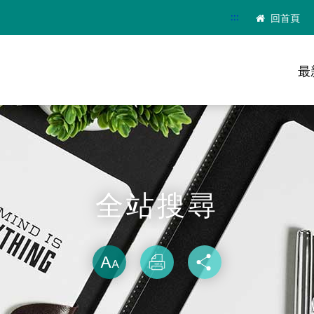
:::
回首頁
最
全站搜尋
略過字型切換
放大
列印
分享