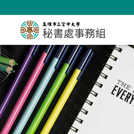
跳
到
主
要
內
容