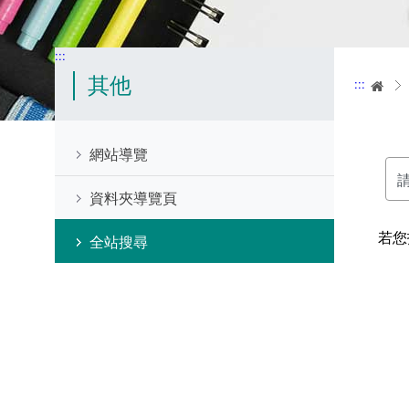
:::
其他
:::
首
網站導覽
請
資料夾導覽頁
輸
入
關
若您
全站搜尋
鍵
字