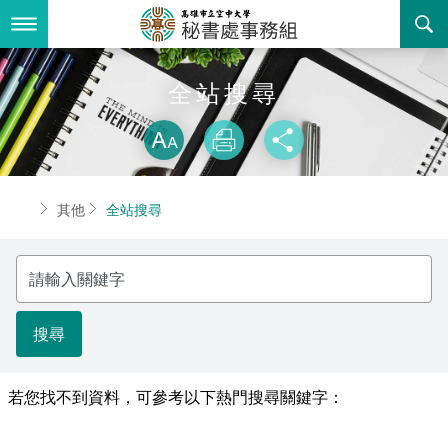
跳
到
主
要
內
最新消息
全站搜尋
容
略過字型切換
關於我們
放大
列印
分享
業務服務
組織職掌
首頁
其他
全站搜尋
書表下載
聯絡資訊
法令規章
請
回空大首頁
活動花絮
遊說資訊專區
輸
入
關
諮詢信箱
常見問答
鍵
字
相關連結
若您找不到資料，可參考以下熱門搜尋關鍵字：