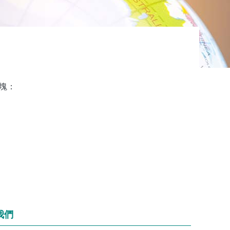
塊：
區。
我們