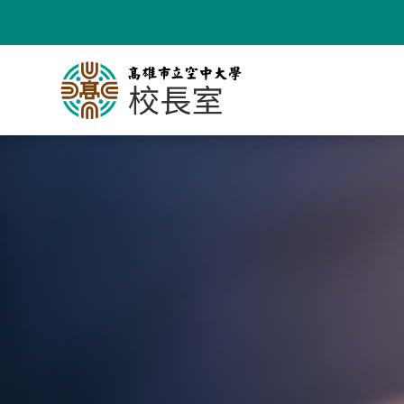
跳
到
主
要
內
容