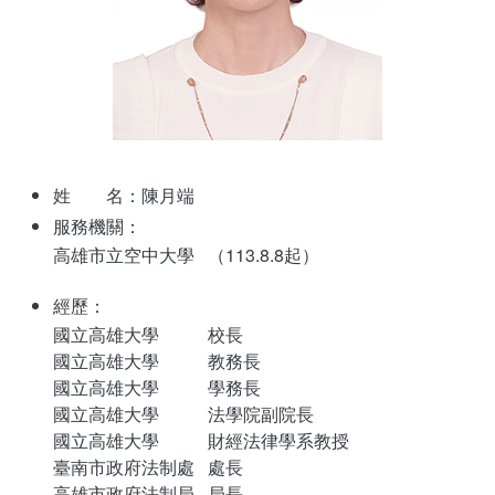
新聞媒體專區
影音資訊
學習指導中心
大眾傳播學系
校內系統
校務系統
校園行事曆
輔導處
外國語文學系
問卷調查
課程大綱
資訊服務線上報修系統
報名系統
研發處
文化藝術學系
法令規章
網路選課
消耗品申請
秘書處事務組
科技管理學系
書表下載
線上報名
網路教學 3.0 (111-2學期啟用)
會計預警及請購系統
姓 名：陳月端
服務機關：
秘書處出納組
健康管理與促進學系
政府公開資訊
線上報名查詢
校園行事曆
教室‧會議室預約系統
高雄市立空中大學
（113.8.8起）
秘書處文書組
常見問答
線上報修最新消息
經歷：
國立高雄大學
校長
教學媒體處
意見信箱
國立高雄大學
教務長
國立高雄大學
學務長
電算中心
影音資訊
各單位意見信箱
國立高雄大學
法學院副院長
國立高雄大學
財經法律學系教授
圖書館
教師意見信箱
臺南市政府法制處
處長
高雄市政府法制局
局長