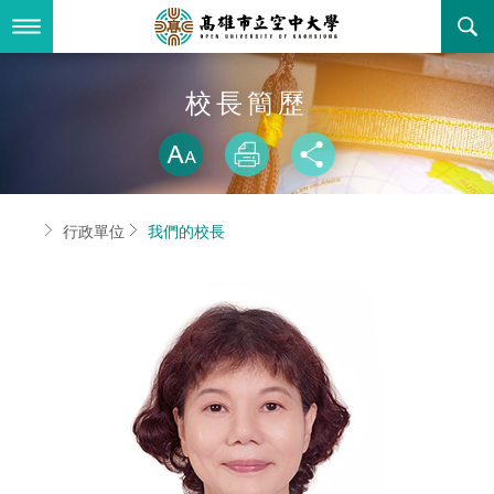
跳
到
主
要
內
最新消息
校長簡歷
容
略過字型切換
關於本校
全部公告
放大
列印
分享
行政單位
教務公告
空大簡介
首頁
行政單位
我們的校長
學術單位
學系公告
本校位置
行政單位簡介
立案證明
主題網站
行政公告
空大校刊
我們的校長
學術單位簡介
空大校史
校務資訊
活動研習
資訊圖像化專區
校長室
通識教育中心
其他好站
空大有利的學習條件
招標徵才
校內分機(pdf)
教務處註冊組
工商管理學系
國內外開放課程
招生資訊
組織架構
EN
歷史訊息
活動花絮
教務處課務組
法律學系
資訊相關法規
在學資訊
環境設備
新生報名