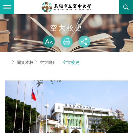
跳
到
主
要
內
最新消息
空大校史
容
略過字型切換
關於本校
全部公告
放大
列印
分享
行政單位
教務公告
空大簡介
首頁
關於本校
空大簡介
空大校史
學術單位
學系公告
本校位置
行政單位簡介
立案證明
主題網站
行政公告
空大校刊
我們的校長
學術單位簡介
空大校史
校務資訊
活動研習
資訊圖像化專區
校長室
通識教育中心
其他好站
空大有利的學習條件
招標徵才
校內分機(pdf)
教務處註冊組
工商管理學系
國內外開放課程
招生資訊
組織架構
EN
歷史訊息
活動花絮
教務處課務組
法律學系
資訊相關法規
在學資訊
環境設備
新生報名