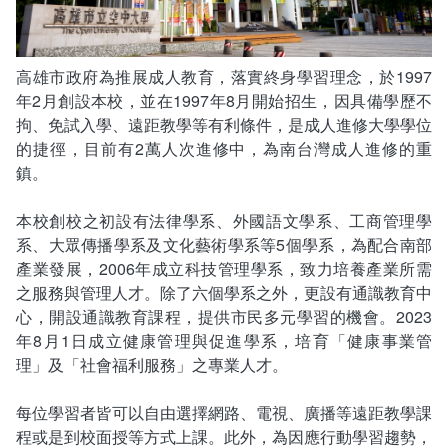
新聞媒體專區
影音資訊
學習指導中心
大眾傳播學系
校內系統
校務系統
校園行事曆
輔導處
外國語文學系
問卷調查
課程大綱
資訊服務線上報修系統
高雄市政府為推展成人教育，落實終身學習理念，於1997
年2月創設本校，並在1997年8月開始招生，因具備學歷不
報名系統
研發處
文化藝術學系
法令規章
網路選課
消耗品申請
拘、免試入學、遠距教學等有利條件，是成人進修大學學位
的捷徑，目前有2萬人次進修中，為南台灣成人進修的重
秘書處事務組
科技管理學系
書表下載
線上報名
網路教學 3.0 (111-2學期啟用)
會計預警及請購系統
鎮。
秘書處出納組
健康管理與促進學系
政府公開資訊
線上報名查詢
校園行事曆
教室‧會議室預約系統
本校創校之初設有法律學系、外國語文學系、工商管理學
系、大眾傳播學系及文化藝術學系等5個學系，為配合南部
秘書處文書組
常見問答
線上報修最新消息
產業發展，2006年成立科技管理學系，致力培養產業所需
之服務與管理人才。除了六個學系之外，更設有通識教育中
教學媒體處
意見信箱
心，開設通識教育課程，提供市民多元學習的機會。2023
年8月1日成立健康管理與促進學系，培育「健康事業管
電算中心
影音資訊
各單位意見信箱
理」及「社會福利服務」之專業人才。
圖書館
教師意見信箱
每位學習者皆可以自由選擇網路、電視、廣播等遠距教學課
程或是到校面授等方式上課。此外，為因應行動學習趨勢，