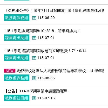
新聞媒體專區
影音資訊
學習指導中心
大眾傳播學系
校內系統
校務系統
《課務組公告》115年7月1日起開放115-1學期網路選課及現
校園行事曆
輔導處
外國語文學系
問卷調查
課程大綱
資訊服務線上報修系統
教務處課務組
115-06-29
報名系統
研發處
文化藝術學系
法令規章
網路選課
消耗品申請
115-1學期繳費期間8/10~8/18，請準時繳納！
秘書處出納組
115-07-01
秘書處事務組
科技管理學系
書表下載
線上報名
網路教學 3.0 (111-2學期啟用)
會計預警及請購系統
115-1學期選課期間開放超商立即繳費！7/1~9/14
秘書處出納組
健康管理與促進學系
政府公開資訊
線上報名查詢
校園行事曆
教室‧會議室預約系統
秘書處出納組
115-07-01
秘書處文書組
常見問答
線上報修最新消息
馬偕學校財團法人馬偕醫護管理專科學校 114 學年
NEW
教學媒體處
意見信箱
教務處課務組
115-08-05
電算中心
影音資訊
各單位意見信箱
【公告】114-3學期畢業申請開跑囉!!!~
教務處註冊組
115-07-16
圖書館
教師意見信箱