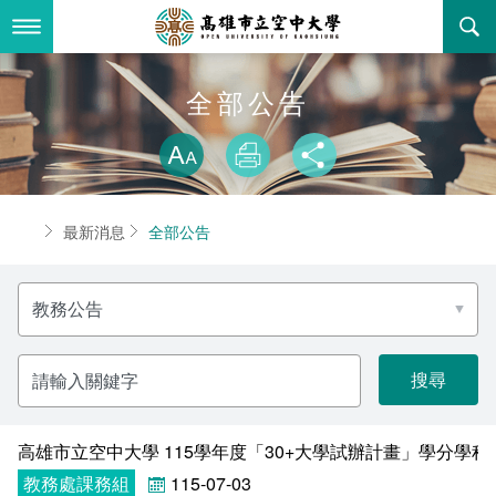
跳
到
主
要
內
最新消息
全部公告
容
略過字型切換
關於本校
全部公告
放大
列印
分享
行政單位
教務公告
空大簡介
首頁
最新消息
全部公告
學術單位
學系公告
本校位置
行政單位簡介
立案證明
分
主題網站
行政公告
空大校刊
我們的校長
學術單位簡介
空大校史
類
名
稱
校務資訊
活動研習
資訊圖像化專區
校長室
通識教育中心
其他好站
空大有利的學習條件
請
輸
入
招標徵才
校內分機(pdf)
教務處註冊組
工商管理學系
國內外開放課程
招生資訊
組織架構
EN
關
鍵
字
高雄市立空中大學 115學年度「30+大學試辦計畫」學分學
歷史訊息
活動花絮
教務處課務組
法律學系
資訊相關法規
在學資訊
環境設備
新生報名
教務處課務組
115-07-03