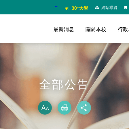
:::
+
網站導覽
30
大學
最新消息
關於本校
行政
全部公告
略過字型切換
放大
列印
分享