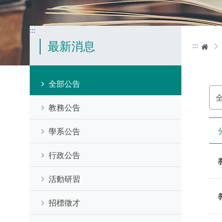
:::
最新消息
:::
首
全部公告
分
類
名
教務公告
稱
學系公告
行政公告
活動研習
招標徵才