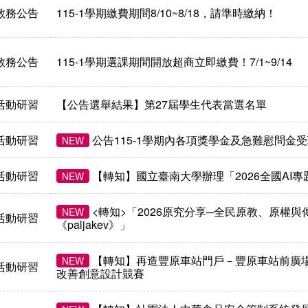
教務公告
115-1學期繳費期間8/10~8/18，請準時繳納！
教務公告
115-1學期選課期間開放超商立即繳費！7/1~9/14
活動研習
【公告選舉結果】第27屆學生代表當選名單
活動研習
公告115-1學期內各項獎學金及急難慰問金
NEW
活動研習
【轉知】國立臺南大學辦理「2026全國AI
NEW
<轉知>「2026原究分享─全民原教、原權
NEW
活動研習
《paljakev》」
【轉知】再造豐原車站門戶－豐原車站前廣
NEW
活動研習
改善創意設計競賽