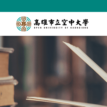
跳
到
主
要
內
容