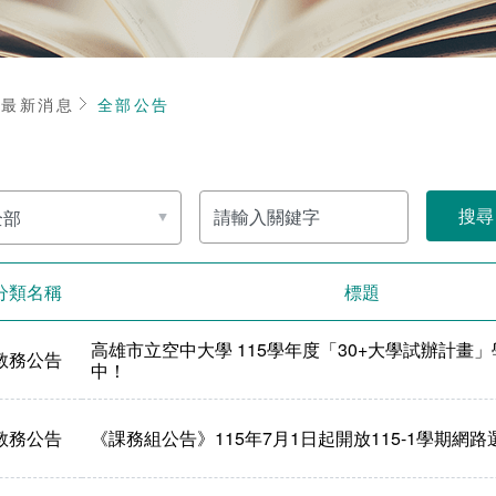
頁
最新消息
全部公告
請
輸
入
關
鍵
字
分類名稱
標題
高雄市立空中大學 115學年度「30+大學試辦計畫
教務公告
中！
教務公告
《課務組公告》115年7月1日起開放115-1學期網