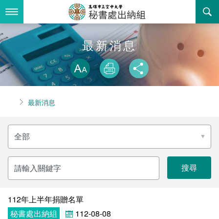
跳
到
主
要
內
最新消息
最新消息
容
略過字型切換
關於我們
放大
列印
分享
業務服務
組織職掌
首頁
最新消息
書表下載
聯絡資訊
法令規章
分
回空大首頁
活動花絮
常見問答
類
名
稱
諮詢信箱
相關連結
請
輸
入
關
鍵
字
112年上半年捐贈名單
秘書處出納組
112-08-08