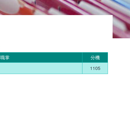
表
職掌
分機
1105