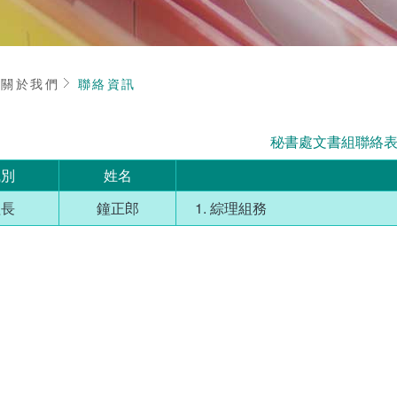
頁
關於我們
聯絡資訊
秘書處文書組聯絡
職別
姓名
組長
鐘正郎
綜理組務