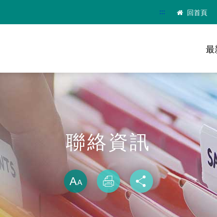
:::
回首頁
最
聯絡資訊
略過字型切換
放大
列印
分享