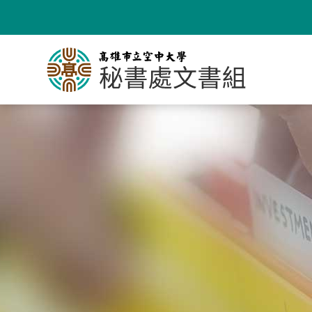
跳
到
主
要
內
容