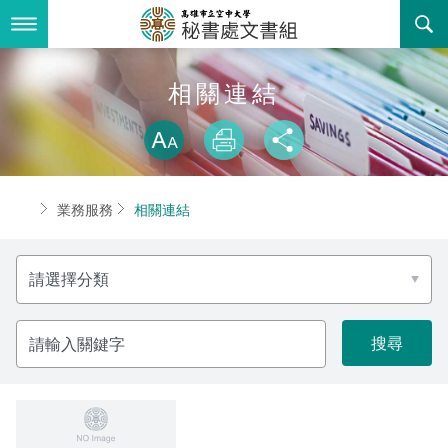
跳
到
主
要
內
最新消息
相關連結
容
略過字型切換
關於我們
放大
列印
分享
業務服務
組織職掌
首頁
業務服務
相關連結
書表下載
聯絡資訊
法令規章
分
回空大首頁
活動花絮
檔案申請應用
類
諮詢信箱
常見問答
請
輸
入
相關連結
關
鍵
字