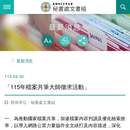
跳
到
主
要
內
最新消息
最新消息
容
略過字型切換
關於我們
放大
列印
分享
業務服務
組織職掌
首頁
最新消息
書表下載
聯絡資訊
法令規章
115-04-30
回空大首頁
活動花絮
檔案申請應用
「115年檔案共筆大師徵求活動」
諮詢信箱
常見問答
發佈單位：秘書處文書組
相關連結
一、為推動國家檔案共筆，加速檔案內容判讀及優化檢索效
率，以導入網路公眾力量協作全文繕打及內容描述，深化