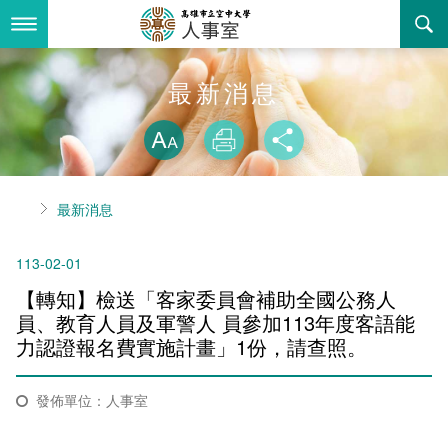
跳
到
主
要
內
最新消息
最新消息
容
略過字型切換
關於我們
放大
列印
分享
業務服務
組織職掌
首頁
最新消息
書表下載
聯絡資訊
法令規章
113-02-01
回空大首頁
活動花絮
性騷擾防治專區
【轉知】檢送「客家委員會補助全國公務人
諮詢信箱
性別平等專區
員、教育人員及軍警人 員參加113年度客語能
力認證報名費實施計畫」1份，請查照。
教師申訴評議委員會
發佈單位：人事室
常見問答