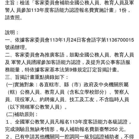
主旨：檢送「客家委員會補助全國公務人員、教育人員及軍
相關連結
警人 員參加113年度客語能力認證報名費實施計畫」1份，
請查照。
說明：
一、依據客家委員會113年1月24日客會語字第1136700015
號函辦理。
二、客家委員會為推廣客語，鼓勵全國公務人員、教育人員
及 軍警人員踴躍參加客語能力認證，及提升其公事客語服
務能量，特依據客家基本法第9條規定訂定旨揭計畫。
三、旨揭計畫重點摘錄如下：
(一)實施對象：各直轄市、縣（市）政府及中央機關所屬
（轄）公務人員、教育人員（含私立學校部分）、警察人
員、現役軍人、約聘僱人員、技工及工友，不含臨時人員
（以下簡稱軍公教警人員）。
(二)補助原則：
１、全國軍公教警人員凡報名113年度客語能力各級認證，
完成測驗且無缺考情形，每人補助報名費新臺幣250 元。
２、已有申請其他機關同一腔調同一級別認證補助者，不得