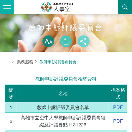
跳
到
主
要
內
最新消息
教師申訴評議委員會
容
略過字型切換
關於我們
放大
列印
分享
業務服務
組織職掌
首頁
業務服務
教師申訴評議委員會
書表下載
聯絡資訊
法令規章
教師申訴評議委員會相關資料
回空大首頁
活動花絮
性騷擾防治專區
編
檔案格
名稱
諮詢信箱
性別平等專區
號
式
1
教師申訴評議委員會名單
PDF
教師申訴評議委員會
高雄市立空中大學教師申訴評議委員會組
2
PDF
常見問答
織及評議要點1131226