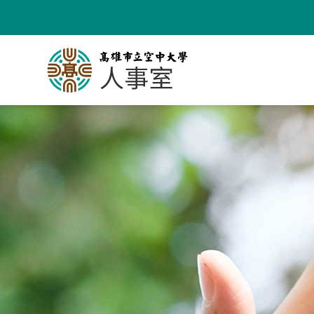
跳
到
主
要
內
容