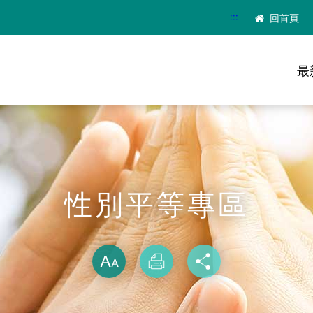
:::
回首頁
最
性別平等專區
略過字型切換
放大
列印
分享