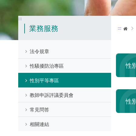
:::
業務服務
:::
首
法令規章
性
性騷擾防治專區
性別平等專區
教師申訴評議委員會
性
常見問答
相關連結