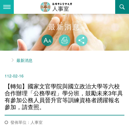
跳
到
主
要
內
最新消息
最新消息
容
略過字型切換
關於我們
放大
列印
分享
業務服務
組織職掌
首頁
最新消息
書表下載
聯絡資訊
法令規章
112-02-16
回空大首頁
活動花絮
性騷擾防治專區
【轉知】國家文官學院與國立政治大學等六校
諮詢信箱
性別平等專區
合作辦理「公務學程」學分班，鼓勵未來3年具
有參加公務人員晉升官等訓練資格者踴躍報名
教師申訴評議委員會
參加，請查照。
常見問答
發佈單位：人事室