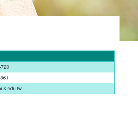
720
861
.edu.tw