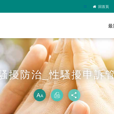
:::
回首頁
最
騷擾防治_性騷擾申訴
略過字型切換
放大
列印
分享