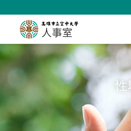
跳
到
主
要
內
容
性