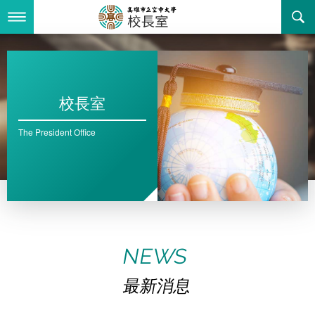
跳
到
主
最新消息
要
內
容
關於我們
最新消息
校長室
其他
The President Office
校長簡歷
學校首頁
聯絡資訊
網站導覽
回空大首頁
活動花絮
全站搜尋
NEWS
諮詢信箱
最新消息