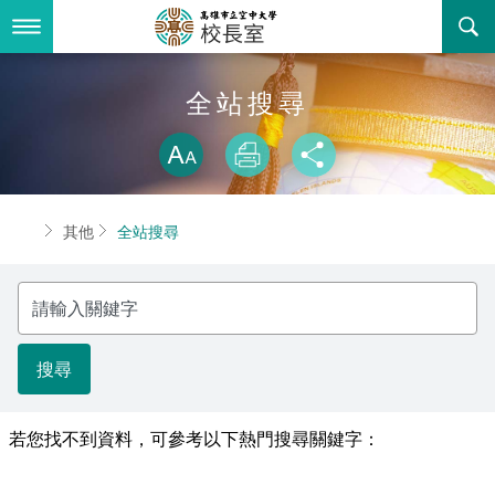
跳
到
主
要
內
最新消息
全站搜尋
容
略過字型切換
關於我們
最新消息
放大
列印
分享
其他
校長簡歷
首頁
其他
全站搜尋
學校首頁
聯絡資訊
網站導覽
請
回空大首頁
活動花絮
全站搜尋
輸
入
關
諮詢信箱
鍵
字
若您找不到資料，可參考以下熱門搜尋關鍵字：