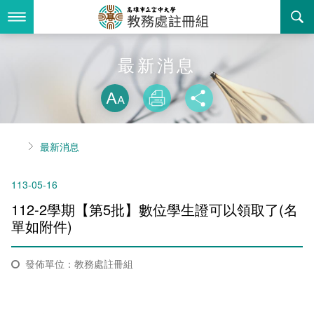
跳
到
主
要
內
最新消息
最新消息
容
略過字型切換
關於我們
放大
列印
分享
業務服務
組織職掌
首頁
最新消息
書表下載
聯絡資訊
法令規章
113-05-16
回空大首頁
活動花絮
常見問答
112-2學期【第5批】數位學生證可以領取了(名
諮詢信箱
相關連結
單如附件)​
招生
發佈單位：教務處註冊組
入學
招生特訊