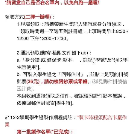
*請留意自己是否在名單內，以免白跑一趟喔!
在學
就學費用減免申請
領取方式
(二擇一辦理)
：
畢業
選系申請
成績查詢
1.現場領取：請攜帶新生登記入學證或身分證領取，
領取時間週一至週五到註冊組，上班時間早上8:30~
學分抵免及減修申請
學生行事曆
畢業申請
12:00 下午13:00~17:30。
數位學生證換發
畢業學分配置
2.通訊領取(郵寄-檢附文件如下ab)：
a.「身分證 或 健保卡 影本」 ，註記["學號"及"領取學
校訊電子報
專業基礎必修課程
生證使用"]。
b. 可裝入學生證之「回郵信封」，並貼上足額的掛號
各學系學位授予
郵票
(36元)，請勿檢附鈔票或零錢
。
(詳見郵件掛號信
函計費)
。
本組收到通訊領取之信件，確認檢附證件影本無誤，
依據回郵信封郵寄[學生證]。
※112-2學期學生證製作期程備註：
*製卡時程須配合卡廠作
業
第一批製作名單(*已完成)：