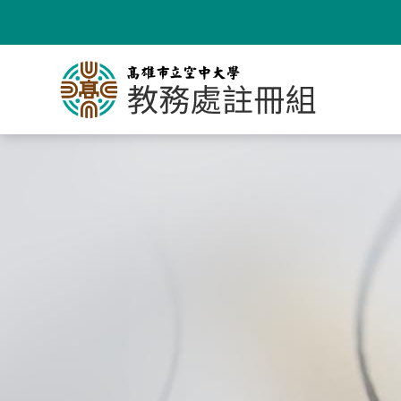
跳
到
主
要
內
容