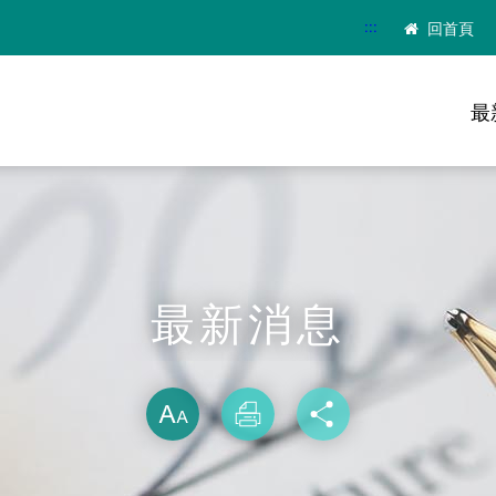
:::
回首頁
最
最新消息
略過字型切換
放大
列印
分享