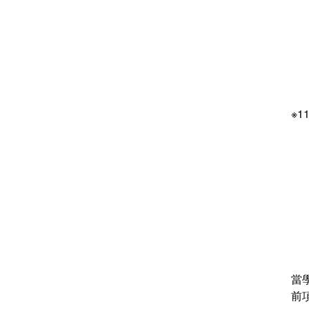
※
當
前