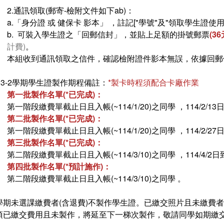
2.通訊領取(郵寄-檢附文件如下ab)：
a.「身分證 或 健保卡 影本」 ，註記["學號"及"領取學生證使用
b. 可裝入學生證之「回郵信封」，並貼上足額的掛號郵票
(3
計費)
。
本組收到通訊領取之信件，確認檢附證件影本無誤，依據回郵信
113-2學期學生證製作期程備註：
*製卡時程須配合卡廠作業
第一批製作名單(*已完成)：
第一階段繳費單截止日且入帳(~114/1/20)之同學 ，114/2/1
第二批製作名單(*已完成)：
第一階段繳費單截止日且入帳(~114/1/20)之同學 ，114/2/2
第三批製作名單(*已完成)：
第二階段繳費單截止日且入帳(~114/3/10)之同學 ，114/4/2
第四批製作名單(*預計施作)：
第二階段繳費單截止日且入帳(~114/3/10)之同學 。
學期未選課繳費者(含退費)不製作學生證。已繳交照片且未繳費
項已繳交費用且未製作，將延至下一梯次製作，敬請同學如期繳交