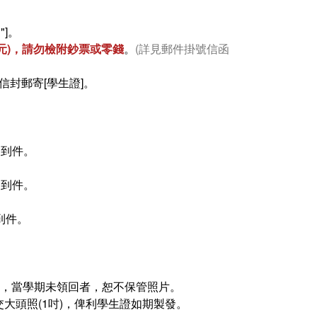
"]。
6元)，請勿檢附鈔票或零錢
。
(詳見郵件掛號信函
封郵寄[學生證]。
3日到件。
7日到件。
日到件。
者，當學期未領回者，恕不保管照片。
大頭照(1吋)，俾利學生證如期製發。