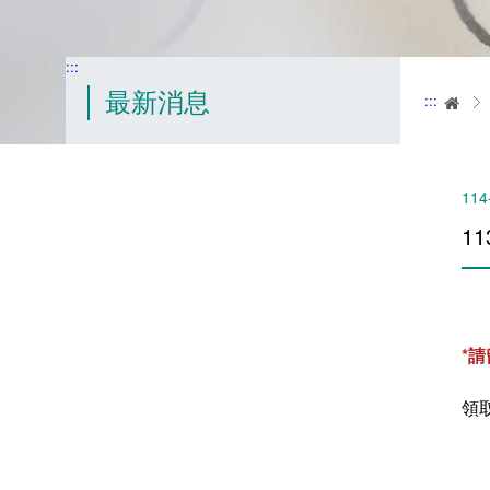
:::
最新消息
:::
首
114
1
*
領