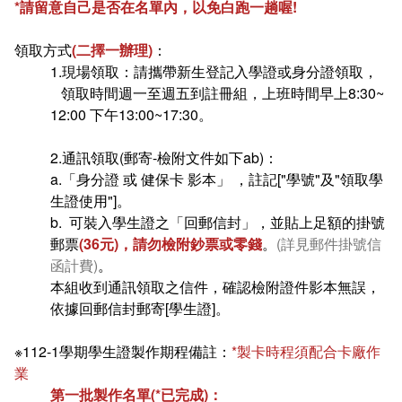
*請留意自己是否在名單內，以免白跑一趟喔!
在學
就學費用減免申請
領取方式
(二擇一辦理)
：
畢業
選系申請
成績查詢
1.現場領取：請攜帶新生登記入學證或身分證領取，
領取時間週一至週五到註冊組，上班時間早上8:30~
學分抵免及減修申請
學生行事曆
畢業申請
12:00 下午13:00~17:30。
數位學生證換發
畢業學分配置
2.通訊領取(郵寄-檢附文件如下ab)：
a.「身分證 或 健保卡 影本」 ，註記["學號"及"領取學
校訊電子報
專業基礎必修課程
生證使用"]。
b. 可裝入學生證之「回郵信封」，並貼上足額的掛號
各學系學位授予
郵票
(36元)，請勿檢附鈔票或零錢
。
(詳見郵件掛號信
函計費)
。
本組收到通訊領取之信件，確認檢附證件影本無誤，
依據回郵信封郵寄[學生證]。
※112-1學期學生證製作期程備註：
*製卡時程須配合卡廠作
業
第一批製作名單(*已完成)：