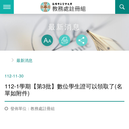
跳
到
主
要
內
最新消息
最新消息
容
略過字型切換
關於我們
放大
列印
分享
業務服務
組織職掌
首頁
最新消息
書表下載
聯絡資訊
法令規章
112-11-30
回空大首頁
活動花絮
常見問答
112-1學期【第3批】數位學生證可以領取了(名
諮詢信箱
相關連結
單如附件)​
招生
發佈單位：教務處註冊組
入學
招生特訊