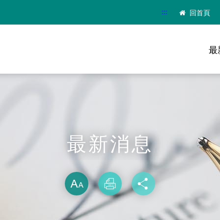
:::
回首頁
最
最新消息
略過字型切換
放大
列印
分享