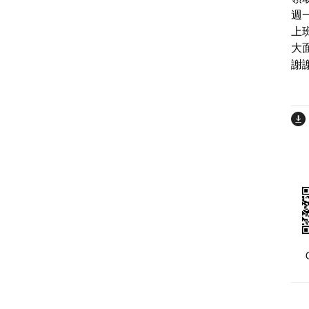
週
上班
大
謝