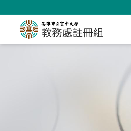
跳
到
主
要
內
容