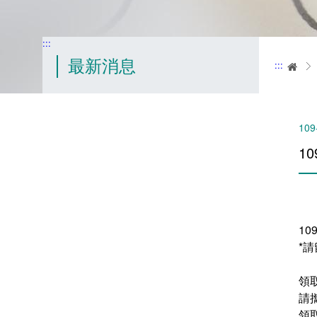
:::
最新消息
:::
首
109
1
1
*
領
請
領