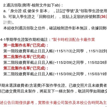
2.通訊領取(郵寄-檢附文件如下ab)：
a.「身分證 或 健保卡 影本」 ，註記["學號"及"領取學生證使用
b. 可裝入學生證之「回郵信封」，並貼上足額的掛號郵票
(3
計費)
。
本組收到通訊領取之信件，確認檢附證件影本無誤，依據回郵信
114-1學期學生證製作期程備註：
*製卡時程須配合卡廠作業
第一批製作名單(*已完成)：
第一階段繳費單截止日且入帳(~115/1/13)之同學 ，115/1/22
第二批製作名單(*已完成)：
第二階段繳費單截止日且入帳(~115/2/09)之同學，115/02/2
第三批製作名單(*已完成)：
第二階段繳費單截止日且入帳(~115/3/09)之同學，115/03/1
學期未選課繳費者(含退費)不製作學生證。已繳交照片且未繳費
項已繳交費用且未製作，將延至下一梯次製作，敬請同學如期繳交
上述公告日期僅供參考，實際依卡廠公司製作及本校公告時間為主