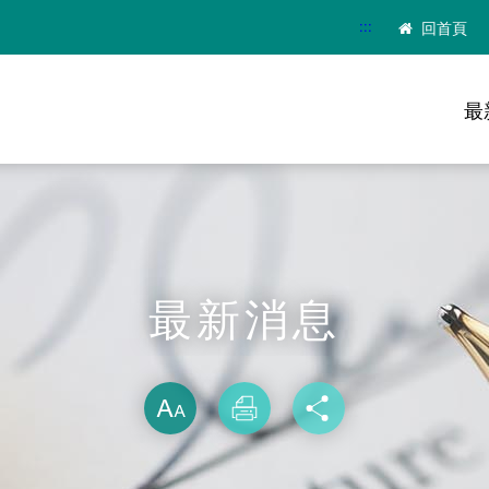
:::
回首頁
最
最新消息
略過字型切換
放大
列印
分享