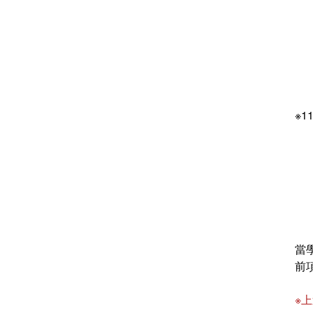
※
當
前
※