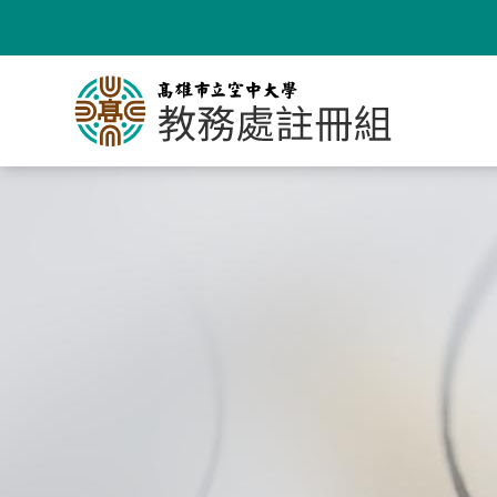
跳
到
主
要
內
容