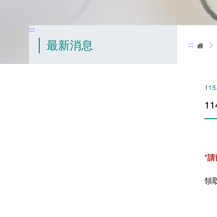
:::
最新消息
:::
首
115
1
*
領