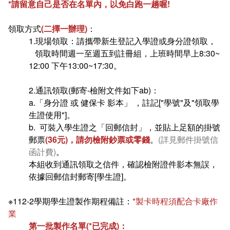
*請留意自己是否在名單內，以免白跑一趟喔!
在學
就學費用減免申請
領取方式
(二擇一辦理)
：
畢業
選系申請
成績查詢
1.現場領取：請攜帶新生登記入學證或身分證領取，
領取時間週一至週五到註冊組，上班時間早上8:30~
學分抵免及減修申請
學生行事曆
畢業申請
12:00 下午13:00~17:30。
數位學生證換發
畢業學分配置
2.通訊領取(郵寄-檢附文件如下ab)：
a.「身分證 或 健保卡 影本」 ，註記["學號"及"領取學
校訊電子報
專業基礎必修課程
生證使用"]。
b. 可裝入學生證之「回郵信封」，並貼上足額的掛號
各學系學位授予
郵票
(36元)，請勿檢附鈔票或零錢
。
(詳見郵件掛號信
函計費)
。
本組收到通訊領取之信件，確認檢附證件影本無誤，
依據回郵信封郵寄[學生證]。
※112-2學期學生證製作期程備註：
*製卡時程須配合卡廠作
業
第一批製作名單(*已完成)：