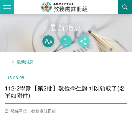
跳
到
主
要
內
最新消息
最新消息
容
略過字型切換
關於我們
放大
列印
分享
業務服務
組織職掌
首頁
最新消息
書表下載
聯絡資訊
法令規章
113-03-08
回空大首頁
活動花絮
常見問答
112-2學期【第2批】數位學生證可以領取了(名
諮詢信箱
相關連結
單如附件)​
招生
發佈單位：教務處註冊組
入學
招生特訊