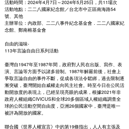
活動時間：2024年4月7日～2024年5月25日，共11場次
在學
就學費用減免申請
活動地點：二二八國家紀念館／台北市中正區南海路54
號、其他
畢業
選系申請
成績查詢
主辦單位：內政部、二二八事件紀念基金會．二二八國家紀
念館、鄭南榕基金會
學分抵免及減修申請
學生行事曆
畢業申請
自由的滋味-
數位學生證換發
畢業學分配置
113年言論自由日系列活動
校訊電子報
專業基礎必修課程
臺灣自1947年至1987年間，政府對人民在出版、寫作、表
演、言論等方面予以諸多箝制。1987年解嚴前後，社會上
各學系學位授予
爭取言論自由的事件不斷，促成各項法令鬆綁，過去限制逐
漸突破，臺灣開始自威權走向民主社會。時至今日在公民活
動開放度的表現上，已經呈現亮眼的成果，根據2021年非
政府人權組織CIVICUS和全球20多個區域人權組織調查全
球的公民活動空間自由度，亞洲26個國家中，臺灣是唯一
被評為開放的國家。
聯合國《世界人權宣言》中的第19條指出，人人有主張及