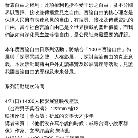
發表自由之權利；此項權利包括不受干涉之自由，及不分國
界以選擇、接收並傳播意見之自由。言論自由的核心理念是
保障人民擁有表達意見的自由，有搜尋、接收及傳遞資訊的
自由。當今社會言論自由已是全世界擁戴的普世價值，而我
們該如何深化民主並珍惜自由，是公民社會最重要的課題。
本年度言論自由日系列活動，將結合「100％言論自由」特
展與「探尋異議之聲－人權影展」，探討言論自由的真正意
義。本次活動期藉由戶外走讀導覽及影展講座等活動，見證
我國言論自由的歷程及未來發展。
系列活動場次時間
4/7 (日) 14:00人權影展暨映後座談
《台灣男子葉石濤》 122min 輔12
映後座談｜葉石濤：折翼的文學天才少年
講者來賓｜《他們沒在寫小說的時候：戒嚴台灣小說家群
像》作家、文學評論家 朱宥勳
4/13(六)，14:00-17:00 戶外走讀導覽