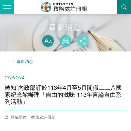
跳
到
主
要
內
最新消息
最新消息
容
略過字型切換
關於我們
放大
列印
分享
業務服務
組織職掌
首頁
最新消息
書表下載
聯絡資訊
法令規章
113-04-02
回空大首頁
活動花絮
常見問答
轉知 內政部訂於113年4月至5月間假二二八國
諮詢信箱
相關連結
家紀念館辦理「自由的滋味-113年言論自由系
列活動」
招生
發佈單位：教務處註冊組
入學
招生特訊