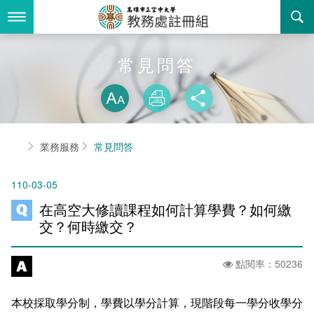
跳
到
主
要
內
最新消息
常見問答
容
略過字型切換
關於我們
放大
列印
分享
業務服務
組織職掌
首頁
業務服務
常見問答
書表下載
聯絡資訊
法令規章
110-03-05
回空大首頁
活動花絮
常見問答
在高空大修讀課程如何計算學費？如何繳
諮詢信箱
相關連結
交？何時繳交？
招生
點閱率：50236
入學
招生特訊
本校採取學分制，學費以學分計算，現階段每一學分收學分