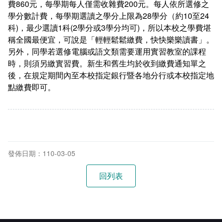
費860元，每學期每人僅需收雜費200元。每人依所選修之
在學
就學費用減免申請
學分數計費，每學期選讀之學分上限為28學分（約10至24
科)，最少選讀1科(2學分或3學分均可)，所以本校之學費堪
畢業
選系申請
成績查詢
稱全國最便宜，可說是「輕輕鬆鬆繳費，快快樂樂讀書」。
另外，同學若選修電腦或語文類需要運用實習教室的課程
學分抵免及減修申請
學生行事曆
畢業申請
時，則須另繳實習費。新生和舊生均於收到繳費通知單之
後，在規定期間內至本校指定銀行暨各地分行或本校指定地
數位學生證換發
畢業學分配置
點繳費即可。
校訊電子報
專業基礎必修課程
各學系學位授予
發佈日期：110-03-05