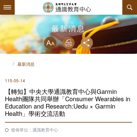
跳
到
主
要
內
最新消息
最新消息
容
略過字型切換
系所簡介
放大
列印
分享
師資陣容
關於中心
首頁
最新消息
課程規劃
中心主任介紹
115-05-14
互動服務
諮詢信箱
授課大綱
【轉知】中央大學通識教育中心與Garmin
回空大首頁
聯絡資訊
教材資訊
檔案下載
Health團隊共同舉辦「Consumer Wearables in
Education and Research:Uedu × Garmin
評鑑專區
課程列表
相關連結
Health」學術交流活動
課程地圖
活動花絮
內部自我評鑑專區
發佈單位：通識教育中心