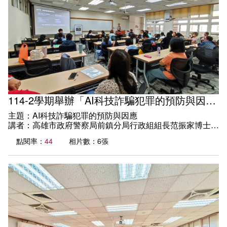
外部自我評鑑專區
課程地圖主頁
114-2學期舉辦「AI科技詐騙犯罪的預防與因應」專題演講
主題：AI科技詐騙犯罪的預防與因應
講者：高雄市政府警察局前鎮分局行政組組長范振家博士
日期：115年4月11日（六）12:00~13:00
點閱率：
44
相片數：6張
地點：教學大樓C105教室
為提升學生對AI科技詐騙犯罪之認識與防範能力，通識教育
中心特別規劃辦理「AI科技詐騙犯罪的預防與因應」專題演
講，已於近日順利舉行並圓滿落幕。
本次講座榮幸邀請高雄市政府警察局前鎮分局行政組組長范
振家博士蒞校主講。范博士以其豐富的實務經驗與專業知
識，深入淺出地解析當前常見的AI詐騙手法，並分享多起實
際案例，讓同學們更清楚了解詐騙集團如何運用科技進行犯