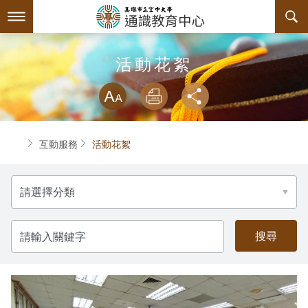
跳
到
主
要
內
最新消息
活動花絮
容
略過字型切換
系所簡介
放大
列印
分享
師資陣容
關於中心
首頁
互動服務
活動花絮
課程規劃
中心主任介紹
分
互動服務
諮詢信箱
授課大綱
類
回空大首頁
聯絡資訊
教材資訊
檔案下載
請
輸
入
評鑑專區
課程列表
相關連結
關
鍵
字
課程地圖
活動花絮
內部自我評鑑專區