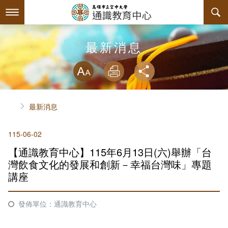
跳
到
主
要
內
最新消息
最新消息
容
略過字型切換
系所簡介
放大
列印
分享
師資陣容
關於中心
首頁
最新消息
課程規劃
中心主任介紹
115-06-02
互動服務
諮詢信箱
授課大綱
【通識教育中心】115年6月13日(六)舉辦「台
回空大首頁
聯絡資訊
教材資訊
檔案下載
灣飲食文化的發展和創新－幸福台灣味」專題
講座
評鑑專區
課程列表
相關連結
發佈單位：通識教育中心
課程地圖
活動花絮
內部自我評鑑專區