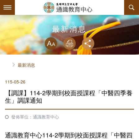
跳
到
主
要
內
最新消息
最新消息
容
略過字型切換
系所簡介
放大
列印
分享
師資陣容
關於中心
首頁
最新消息
課程規劃
中心主任介紹
115-05-26
互動服務
諮詢信箱
授課大綱
【調課】114-2學期到校面授課程「中醫四季養
回空大首頁
聯絡資訊
教材資訊
檔案下載
生」調課通知
評鑑專區
課程列表
相關連結
發佈單位：通識教育中心
課程地圖
活動花絮
內部自我評鑑專區
通識教育中心114-2學期到校面授課程「中醫四