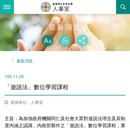
跳
到
主
要
內
最新消息
最新消息
容
略過字型切換
關於我們
放大
列印
分享
業務服務
組織職掌
首頁
最新消息
書表下載
聯絡資訊
法令規章
100-11-25
回空大首頁
活動花絮
性騷擾防治專區
「遊說法」數位學習課程
諮詢信箱
性別平等專區
發佈單位：人事室
教師申訴評議委員會
主旨：為加強政府機關同仁及社會大眾對遊說法理念及其制
常見問答
度內涵之認識，內政部製作之「遊說法」數位學習課程，業