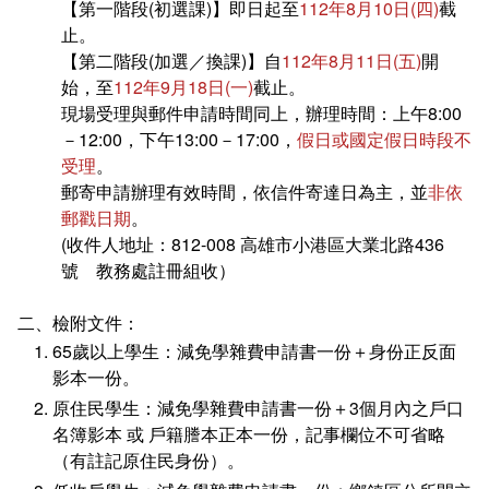
【第一階段(初選課)】即日起至
112年8月10日(四)
截
在學
就學費用減免申請
止。
【第二階段(加選／換課)】自
112年8月11日(五)
開
畢業
選系申請
成績查詢
始，至
112年9月18日(一)
截止。
現場受理與郵件申請時間同上，辦理時間：上午8:00
學分抵免及減修申請
學生行事曆
畢業申請
－12:00，下午13:00－17:00，
假日或國定假日時段不
受理
。
數位學生證換發
畢業學分配置
郵寄申請辦理有效時間，依信件寄達日為主，並
非依
郵戳日期
。
校訊電子報
專業基礎必修課程
(收件人地址：812-008 高雄市小港區大業北路436
號 教務處註冊組收）
各學系學位授予
二、檢附文件：
65歲以上學生：減免學雜費申請書一份＋身份正反面
影本一份。
原住民學生：減免學雜費申請書一份＋3個月內之戶口
名簿影本 或 戶籍謄本正本一份，記事欄位不可省略
（有註記原住民身份）。