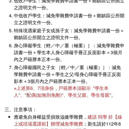
低收戶學生：減免學雜費申請書一份＋鄉鎮區公所開立
之證明文件一份。
中低收戶學生：減免學雜費申請書一份＋鄉鎮區公所開
立之證明文件一份。
特殊境遇家庭子女或孫子女：減免學雜費申請書一份＋
鄉鎮區公所開立之證明文件一份。
身心障礙學生［輕／中／重（極重）］：減免學雜費申
請書一份＋學生本人身心障礙手冊正反面影本＋3個月
內之戶籍謄本正本一份。
身心障礙國民之子女 ［輕／中／重（極重）］：減免
學雜費申請書一份＋學生之父/母身心障礙手冊正反面
影本＋3個月內之戶籍謄本正本一份。
※上述第6、7項身份，戶籍謄本須顯示 "學生本
人"、"配偶(如無則免附)"、學生父親、學生母親"。
三、注意事項：
應避免自身權益受損致溢繳學雜費，
建請 同學 於【線
上或現場選課前】辦理減免學雜費
；新生請於112年6