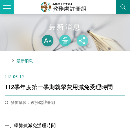
跳
到
主
要
內
最新消息
最新消息
容
略過字型切換
關於我們
放大
列印
分享
業務服務
組織職掌
首頁
最新消息
書表下載
聯絡資訊
法令規章
112-06-12
回空大首頁
活動花絮
常見問答
112學年度第一學期就學費用減免受理時間
諮詢信箱
相關連結
發佈單位：教務處註冊組
招生
入學
招生特訊
一、學雜費減免辦理時間：