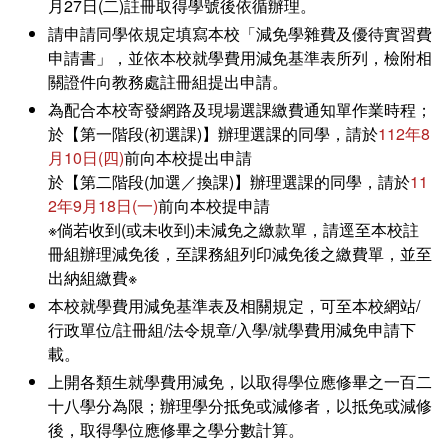
月27日(二)註冊取得學號後依循辦理。
請申請同學依規定填寫本校「減免學雜費及優待實習費
申請書」，並依本校就學費用減免基準表所列，檢附相
關證件向教務處註冊組提出申請。
為配合本校寄發網路及現場選課繳費通知單作業時程；
於【第一階段(初選課)】辦理選課的同學，請於
112年8
月10日(四)
前向本校提出申請
於【第二階段(加選／換課)】辦理選課的同學，請於
11
2年9月18日(一)
前向本校提申請
※倘若收到(或未收到)未減免之繳款單，請逕至本校註
冊組辦理減免後，至課務組列印減免後之繳費單，並至
出納組繳費※
本校就學費用減免基準表及相關規定，可至本校網站/
行政單位/註冊組/法令規章/入學/就學費用減免申請下
載。
上開各類生就學費用減免，以取得學位應修畢之一百二
十八學分為限；辦理學分抵免或減修者，以抵免或減修
後，取得學位應修畢之學分數計算。