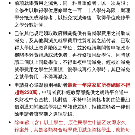
前項就學費用之減免，同一科目重修者，以一次為限；
全修生以取得學位應修畢之一百二十八學分為限；辦理
學分抵免或減修者，以抵免或減修後，取得學位應修畢
之學分數計算。
已依其他規定領取政府機關提供有關就學費用之補助或
減免，及其他與減免就學費用性質相當之給付者、已取
得大學以上教育階段之學位，並於就讀期間曾申領政府
機關學雜費補助或減免者，再行修讀同級學位、同時修
讀二個以上同級學位，不得重複申請減免。經核准減免
就學費用之學生於重讀、復學或再行入學時，其已減免
之就學費用，不得再減免。
申請身心障礙類別補助者
最近一年度家庭所得總額不得
超過220萬
，申請者資料經教育部提供之網路平台送中
央財稅中心查核、比對後，不符申請資格者將由註冊組
個別通知補繳該學期之學雜費差額，拒補差額者一律刪
除申請者該學期之選課記錄。
除65歲（含）以上學生、原住民學生申請乙次即永久
錄案外，其餘各類符合就學費用減免資格學生，應於每