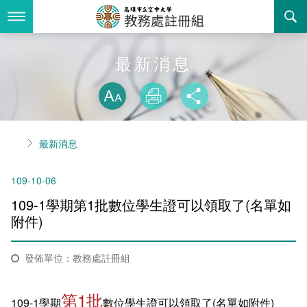
跳
到
主
要
內
最新消息
最新消息
容
略過字型切換
關於我們
放大
列印
分享
業務服務
組織職掌
首頁
最新消息
書表下載
聯絡資訊
法令規章
109-10-06
回空大首頁
活動花絮
常見問答
109-1學期第1批數位學生證可以領取了(名單如
諮詢信箱
相關連結
附件)
招生
發佈單位：教務處註冊組
入學
招生特訊
第1批
109-1學期
數位學生證可以領取了(名單如附件)