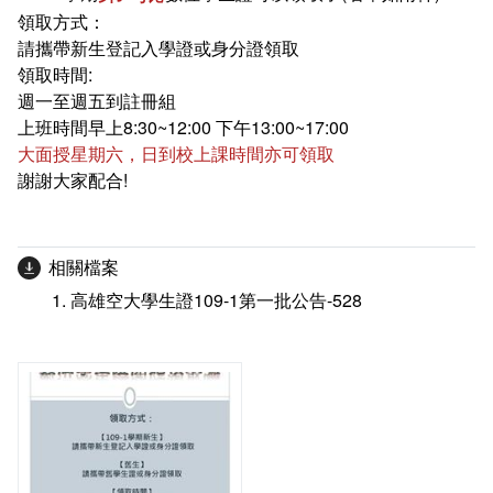
在學
就學費用減免申請
領取方式：
請攜帶新生登記入學證或身分證領取
畢業
選系申請
成績查詢
領取時間:
週一至週五到註冊組
學分抵免及減修申請
學生行事曆
畢業申請
上班時間早上8:30~12:00 下午13:00~17:00
大面授星期六，日到校上課時間亦可領取
謝謝大家配合!
數位學生證換發
畢業學分配置
校訊電子報
專業基礎必修課程
相關檔案
各學系學位授予
高雄空大學生證109-1第一批公告-528