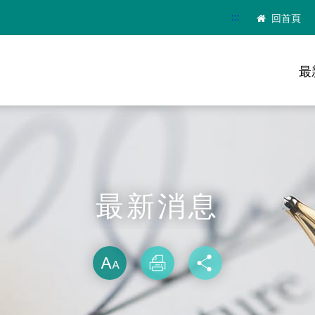
:::
回首頁
最
最新消息
略過字型切換
放大
列印
分享