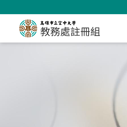
跳
到
主
要
內
容