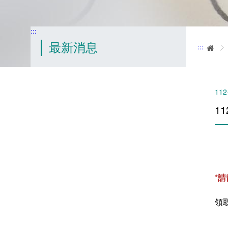
:::
最新消息
:::
首
112
1
*
領