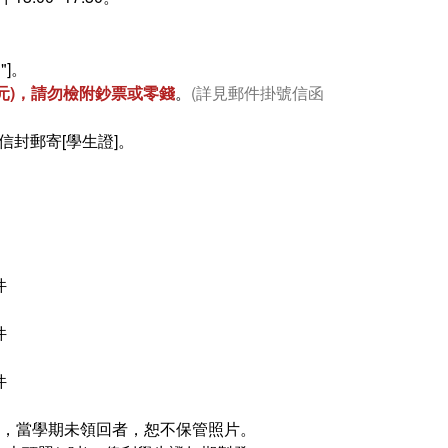
"]。
6元)，請勿檢附鈔票或零錢
。
(詳見郵件掛號信函
封郵寄[學生證]。
件
件
件
者，當學期未領回者，恕不保管照片。