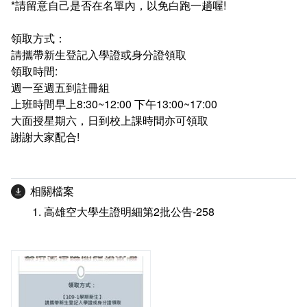
*請留意自己是否在名單內，以免白跑一趟喔!
在學
就學費用減免申請
領取方式：
畢業
選系申請
成績查詢
請攜帶新生登記入學證或身分證領取
領取時間:
學分抵免及減修申請
學生行事曆
畢業申請
週一至週五到註冊組
上班時間早上8:30~12:00 下午13:00~17:00
數位學生證換發
畢業學分配置
大面授星期六，日到校上課時間亦可領取
謝謝大家配合!
校訊電子報
專業基礎必修課程
各學系學位授予
相關檔案
高雄空大學生證明細第2批公告-258