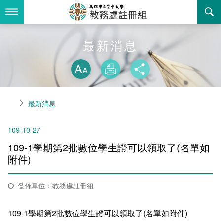
跳
到
主
要
內
最新消息
最新消息
容
略過字型切換
關於我們
放大
列印
分享
業務服務
組織職掌
首頁
最新消息
書表下載
聯絡資訊
法令規章
109-10-27
回空大首頁
活動花絮
常見問答
109-1學期第2批數位學生證可以領取了(名單如
諮詢信箱
相關連結
附件)
招生
發佈單位：教務處註冊組
入學
招生特訊
109-1學期第2批數位學生證可以領取了(名單如附件)