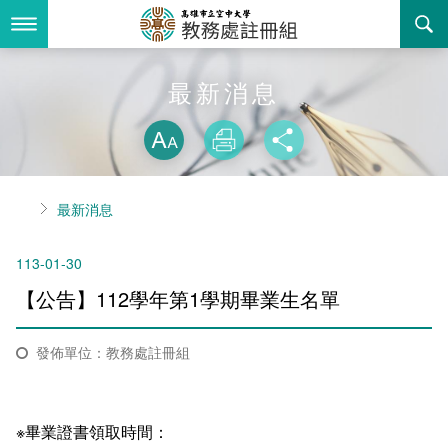
跳
到
主
要
內
最新消息
最新消息
容
略過字型切換
關於我們
放大
列印
分享
業務服務
組織職掌
首頁
最新消息
書表下載
聯絡資訊
法令規章
113-01-30
回空大首頁
活動花絮
常見問答
​​【公告】112學年第1學期畢業生名單
諮詢信箱
相關連結
發佈單位：教務處註冊組
招生
入學
招生特訊
※畢業證書領取時間：