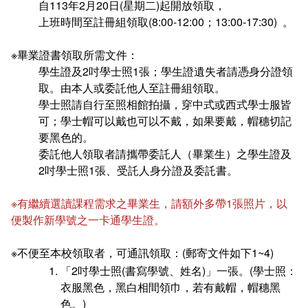
自113年2月20日(星期二)起開放領取，
在學
就學費用減免申請
上班時間至註冊組領取(8:00-12:00；13:00-17:30) 。
畢業
選系申請
成績查詢
※畢業證書領取所需文件：
學生證及2吋學士照1張；學生證遺失者請憑身分證領
學分抵免及減修申請
學生行事曆
畢業申請
取。由本人或委託他人至註冊組領取。
學士照請自行至照相館拍攝，穿中式或西式學士服皆
數位學生證換發
畢業學分配置
可；學士帽可以戴也可以不戴，如果要戴，帽穗切記
要黑色的。
校訊電子報
專業基礎必修課程
委託他人領取者請攜帶委託人（畢業生）之學生證及
2吋學士照1張、受託人身分證及委託書。
各學系學位授予
※有繼續選讀課程需求之畢業生，請額外多帶1張照片，以
便製作新學號之一卡通學生證。
※不便至本校領取者，可通訊領取：(郵寄文件如下1~4)
「2吋學士照(書寫學號、姓名)」一張。(學士照：
衣服黑色，黑白相間領巾，若有戴帽，帽穗黑
色。)