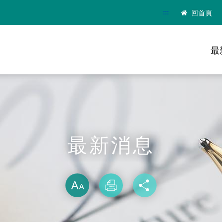
:::
回首頁
最
最新消息
略過字型切換
放大
列印
分享