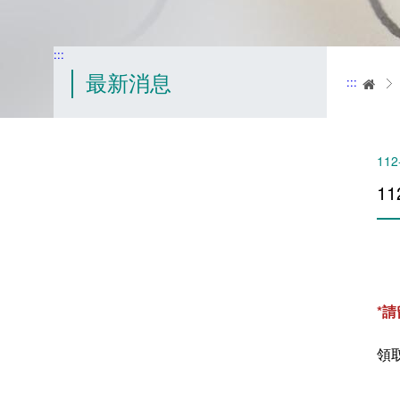
:::
最新消息
:::
首
112
1
*
領