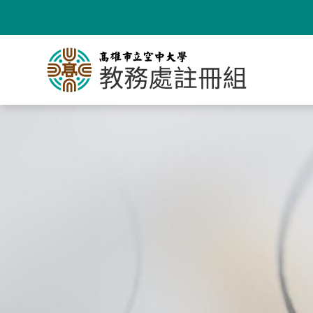
跳
到
主
要
內
容