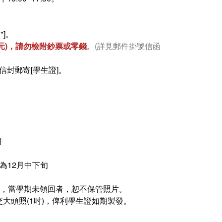
"]。
6元)，請勿檢附鈔票或零錢
。
(詳見郵件掛號信函
封郵寄[學生證]。
件
日為12月中下旬
者，當學期未領回者，恕不保管照片。
大頭照(1吋)，俾利學生證如期製發。