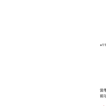
※
當
前