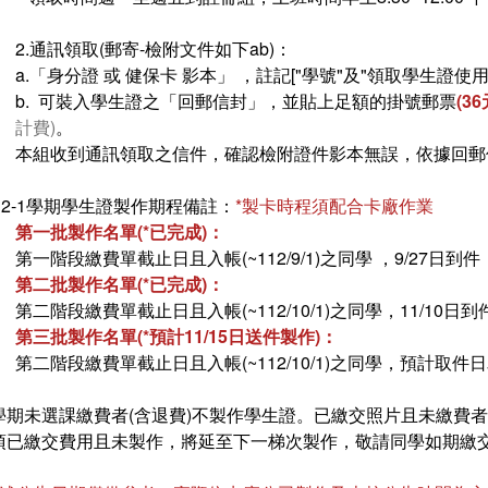
2.通訊領取(郵寄-檢附文件如下ab)：
a.「身分證 或 健保卡 影本」 ，註記["學號"及"領取學生證使用
b. 可裝入學生證之「回郵信封」，並貼上足額的掛號郵票
(3
計費)
。
本組收到通訊領取之信件，確認檢附證件影本無誤，依據回郵信
112-1學期學生證製作期程備註：
*製卡時程須配合卡廠作業
第一批製作名單(*已完成)：
第一階段繳費單截止日且入帳(~112/9/1)之同學 ，9/27日到件
第二批製作名單(*已完成)：
第二階段繳費單截止日且入帳(~112/10/1)之同學，11/10日到
第三批製作名單(*預計11/15日送件製作)：
第二階段繳費單截止日且入帳(~112/10/1)之同學，預計取件
學期未選課繳費者(含退費)不製作學生證。已繳交照片且未繳費
項已繳交費用且未製作，將延至下一梯次製作，敬請同學如期繳交