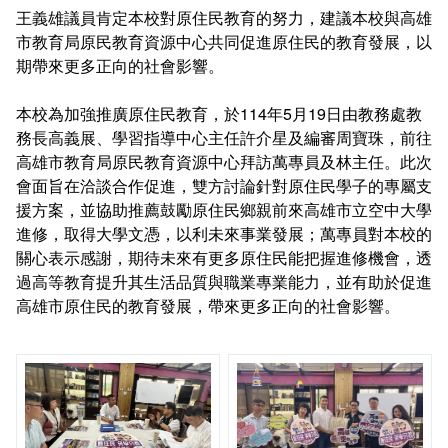
在學
就學費用減免申請
王義雄議員肯定本校對原住民教育的努力，建議本校與高雄
市教育局原民教育資源中心共同促進原住民的教育發展，以
期帶來更多正向的社會影響。
畢業
選系申請
成績查詢
本校為加強推廣原住民教育，於114年5月19日由教務處教
學分抵免及減修申請
學生行事曆
畢業申請
務長高義展、學習指導中心主任許介星及編審周寶珠，前往
高雄市教育局原民教育資源中心拜訪萬專員及林主任。此次
數位學生證換發
畢業學分配置
會面旨在洽談合作促進，雙方討論針對原住民學子的專屬支
援方案，並協助推薦鼓勵原住民鄉親前來高雄市立空中大學
校訊電子報
專業基礎必修課程
進修，取得大學文憑，以利未來事業發展；萬專員對本校的
關心表示感謝，期待未來有更多原住民能把握進修機會，透
各學系學位授予
過高等教育提升其生活品質與職業專業能力，並有助於促進
高雄市原住民的教育發展，帶來更多正向的社會影響。