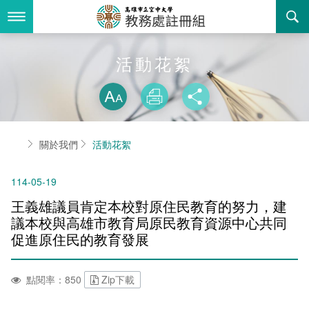
跳
到
主
要
內
最新消息
活動花絮
容
略過字型切換
關於我們
放大
列印
分享
業務服務
組織職掌
首頁
關於我們
活動花絮
書表下載
聯絡資訊
法令規章
114-05-19
回空大首頁
活動花絮
常見問答
王義雄議員肯定本校對原住民教育的努力，建
諮詢信箱
相關連結
議本校與高雄市教育局原民教育資源中心共同
促進原住民的教育發展
招生
點閱率：850
Zip下載
入學
招生特訊