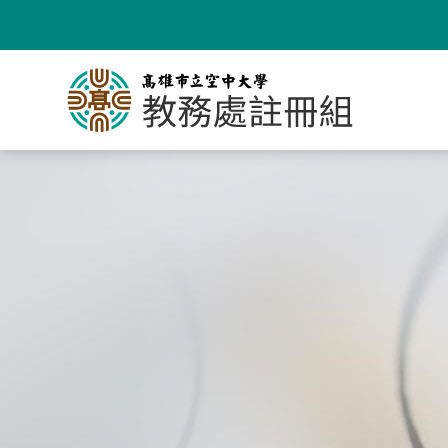
跳
到
主
要
內
容