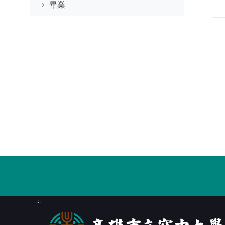
畢業
:::