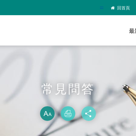
:::
回首頁
最
常見問答
略過字型切換
放大
列印
分享