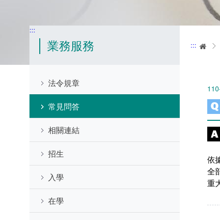
:::
業務服務
:::
首
法令規章
110
常見問答
相關連結
招生
依
全
入學
重
在學