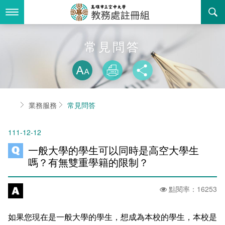
跳
到
主
要
內
最新消息
常見問答
容
略過字型切換
關於我們
放大
列印
分享
業務服務
組織職掌
首頁
業務服務
常見問答
書表下載
聯絡資訊
法令規章
111-12-12
回空大首頁
活動花絮
常見問答
一般大學的學生可以同時是高空大學生
諮詢信箱
相關連結
嗎？有無雙重學籍的限制？
招生
點閱率：16253
入學
招生特訊
如果您現在是一般大學的學生，想成為本校的學生，本校是