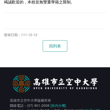
竭誠歡迎的，本校並無雙重學籍之限制。
在學
就學費用減免申請
畢業
選系申請
成績查詢
學分抵免及減修申請
學生行事曆
畢業申請
發佈日期：111-12-12
數位學生證換發
畢業學分配置
校訊電子報
專業基礎必修課程
各學系學位授予
高雄市立空中大學版權所有
聯絡電話：(07) 801-2008
[校內分機]