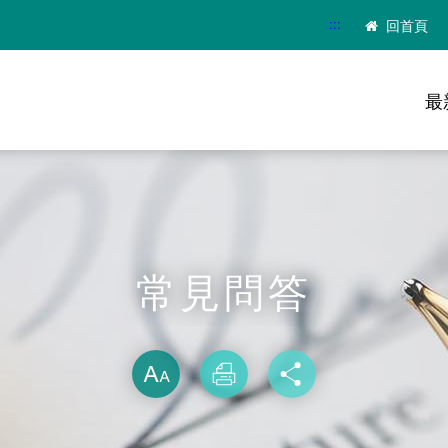
:::
回首頁
最
常見問答
略過字型切換
放大
列印
分享