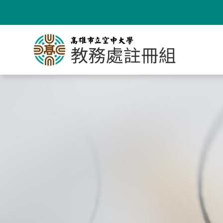
跳
到
主
要
內
容